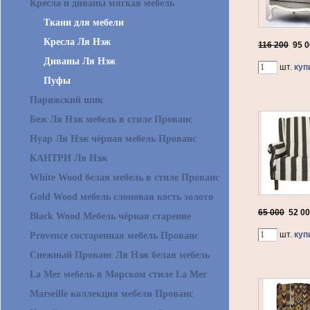
Кресла и диваны мягкая мебель
Ткани для мебели
Кресла Ля Нэж
116 200
95 
Диваны Ля Нэж
шт.
куп
Пуфы
Парижский шик
Беж Ля Нэж мебель в стиле Прованс
Нуар Ля Нэж чёрная мебель Прованс
КАНТРИ Ля Нэж
White Wood белая мебель в стиле Прованс
Gold Wood мебель слоновая кость золото
65 000
52 0
Black Wood Мебель чёрная старение
шт.
куп
Provence состаренная мебель Прованс
Снежный Прованс Ля Нэж белая мебель
La Mer мебель в Морском стиле La Mer
Marseille коллекция мебели Прованс