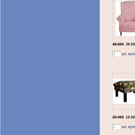
48 000
38 0
шт.
куп
20 000
18 0
шт.
куп