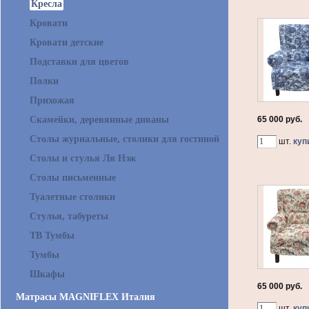
Кресла
Кровати
Кровати детские
Подставки для цветов
Полки
Прихожая
Скамейки, деревянные диваны
65 000 руб.
Столы журнальные, столики для гостиной
шт.
куп
Столы и стулья Ля Нэж
Столы письменные
Туалетные столики
Стулья, табуреты
ТВ Тумбы
Тумбы
Шкафы
65 000 руб.
Матрасы MAGNIFLEX Италия
шт.
куп