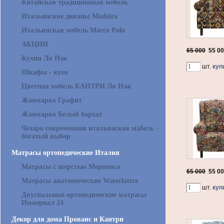
Китайская традиционная мебель
Итальянские диваны Madeira
Итальянская мебель Marco Polo
АКЦИИ
65 000
55 0
Кухни Ля Нэж
шт.
куп
Шкафы - купе
Цветная мебель КАНТРИ Ля Нэж
Жанмарко Графит
Жанмарко Белый бархат
Чезаро современная итальянская мабель -
богатый выбор
Матрасы ортопедические Италия
Матрасы с шерстью Мериноса
65 000
55 0
Матрасы анатомические Waterlattex
шт.
куп
Двуспальные ортопедические матрасы
Империал 24
Декор для дома Прованс и Кантри