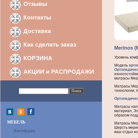
Отзывы
Контакты
Доставка
Как сделать заказ
Merinos 
КОРЗИНА
Уровень комф
Модель
орто
Ортопедиче
АКЦИИ и РАСПРОДАЖИ
износостойки
матрасы Мер
Матрасы Мер
технологии, 
Ортопедичес
Матрасы нап
материал, Эл
образом под
МЕБЕЛЬ
Матрасы Мер
Шерсть мерин
Амстердам
ваш отдых ко