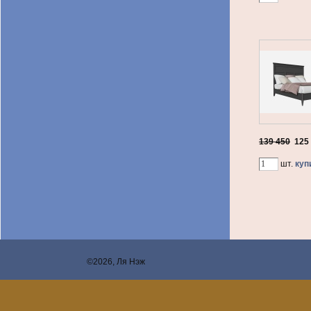
139 450
125
шт.
куп
©2026, Ля Нэж