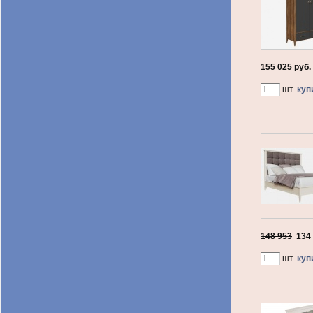
155 025 руб.
шт.
куп
148 953
134
шт.
куп