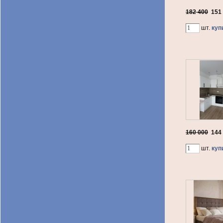
182 400
151
шт.
куп
160 000
144
шт.
куп