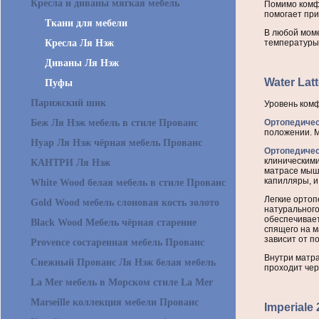
Кресла и диваны мягкая мебель
Помимо комф
помогает при
Ткани для мебели
В любой моме
температуры
Кресла Ля Нэж
Диваны Ля Нэж
Water Lat
Пуфы
Парижский шик
Уровень комф
Ортопедиче
Беж Ля Нэж мебель в стиле Прованс
положении. М
Нуар Ля Нэж чёрная мебель Прованс
Ортопедиче
клиническими
КАНТРИ Ля Нэж
матрасе мыш
капилляры, и
White Wood белая мебель в стиле Прованс
Легкие ортоп
Gold Wood мебель слоновая кость золото
натурального
обеспечивает
Black Wood Мебель чёрная старение
спящего на 
зависит от п
Provence состаренная мебель Прованс
Внутри матра
Снежный Прованс Ля Нэж белая мебель
проходит чер
La Mer мебель в Морском стиле La Mer
Marseille коллекция мебели Прованс
Imperiale