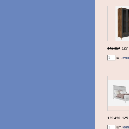
142 117
127
шт.
куп
139 450
125
шт.
куп