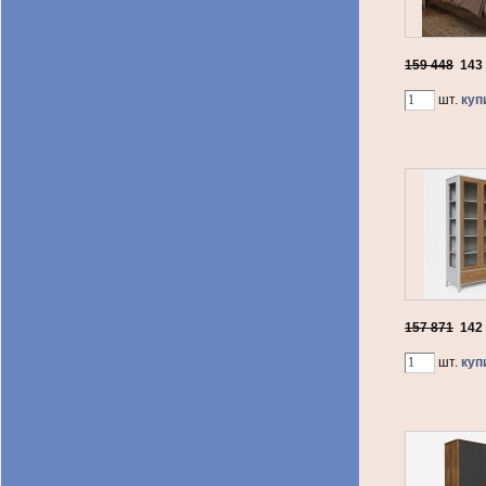
159 448
143
шт.
куп
157 871
142
шт.
куп