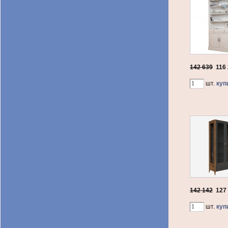
142 639
116
шт.
куп
142 142
127
шт.
куп