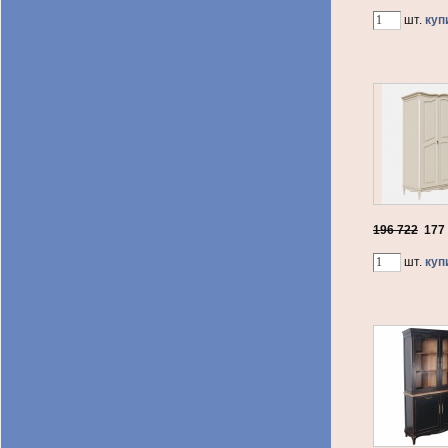
шт.
куп
196 722
177
шт.
куп