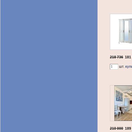
218 736
181
шт.
куп
210 000
189