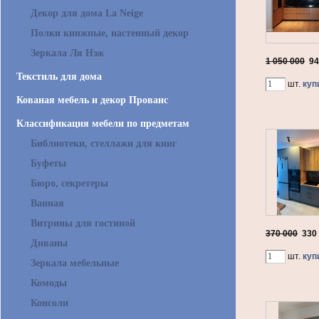
Декор для дома La Neige
Полки книжные, настенный декор
Зеркала Ля Нэж
1 050 000
94
Текстиль для дома
шт.
куп
Кованая мебель и декор Прованс
Классификация мебели по предметам
Библиотеки, стеллажи для книг
Буфеты
Бюро, секретеры
Ванная
Витрины для гостиной
370 000
330
Диваны
шт.
куп
Зеркала мебельные
Комоды
Консоли