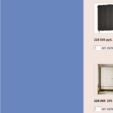
228 505 руб.
шт.
куп
228 269
205
шт.
куп