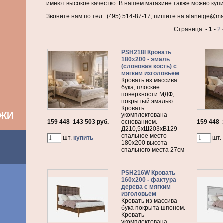
имеют высокое качество. В нашем магазине также можно куп
Звоните нам по тел.: (495) 514-87-17, пишите на alaneige@mai
Страница: -
1
-
2
PSH218I Кровать
180х200 - эмаль
(слоновая кость) с
мягким изголовьем
Кровать из массива
бука, плоские
поверхности МДФ,
покрытый эмалью.
Кровать
АЖИ
укомплектована
159 448
143 503
руб.
основанием.
159 448
Д210,5хШ203хВ129
спальное место
шт.
купить
шт.
180х200 высота
спального места 27см
PSH216W Кровать
160х200 - фактура
дерева с мягким
изголовьем
Кровать из массива
бука покрыта шпоном.
Кровать
укомплектована