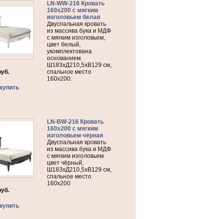
LN-WW-216 Кровать
160х200 с мягким
изголовьем белая
Двуспальная кровать
из массива бука и МДФ
с мягким изголовьем,
цвет белый,
укомплектована
основанием.
Ш183хД210,5хВ129 см,
руб.
спальное место
160х200.
купить
LN-BW-216 Кровать
160х200 с мягким
изголовьем чёрная
Двуспальная кровать
из массива бука и МДФ
с мягким изголовьем
цвет чёрный,
Ш183хД210,5хВ129 см,
спальное место
160х200
руб.
купить