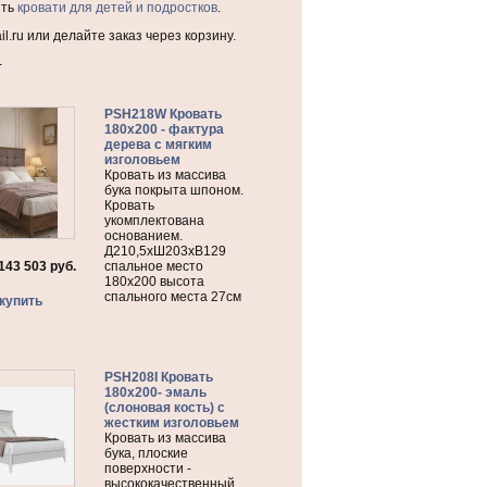
ить
кровати для детей и подростков
.
l.ru или делайте заказ через корзину.
-
PSH218W Кровать
180х200 - фактура
дерева с мягким
изголовьем
Кровать из массива
бука покрыта шпоном.
Кровать
укомплектована
основанием.
Д210,5хШ203хВ129
143 503
руб.
спальное место
180х200 высота
спального места 27см
купить
PSH208I Кровать
180х200- эмаль
(слоновая кость) с
жестким изголовьем
Кровать из массива
бука, плоские
поверхности -
высококачественный