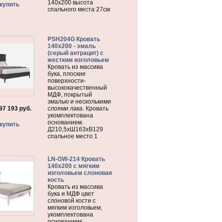
140х200 высота
купить
спального места 27см
PSH204G Кровать
140х200 - эмаль
(серый антрацит) с
жестким изголовьем
Кровать из массива
бука, плоские
поверхности-
высококачественный
МДФ, покрытый
эмалью и несколькими
97 193
руб.
слоями лака. Кровать
укомплектована
основанием.
купить
Д210,5хШ163хВ129
спальное место 1
LN-GW-214 Кровать
140х200 с мягким
изголовьем слоновая
кость
Кровать из массива
бука и МДФ цвет
слоновой кости с
мягким изголовьем,
укомплектована
основанием.