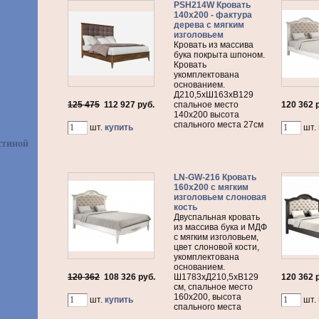
PSH214W Кровать
140х200 - фактура
дерева с мягким
изголовьем
Кровать из массива
бука покрыта шпоном.
Кровать
укомплектована
основанием.
Д210,5хШ163хВ129
125 475
112 927
руб.
спальное место
120 362 
140х200 высота
спального места 27см
шт.
купить
шт.
стиной
LN-GW-216 Кровать
160х200 с мягким
изголовьем слоновая
кость
Двуспальная кровать
из массива бука и МДФ
с мягким изголовьем,
цвет слоновой кости,
укомплектована
основанием.
120 362
108 326
руб.
Ш1783хД210,5хВ129
120 362 
см, спальное место
160х200, высота
шт.
купить
шт.
спального места