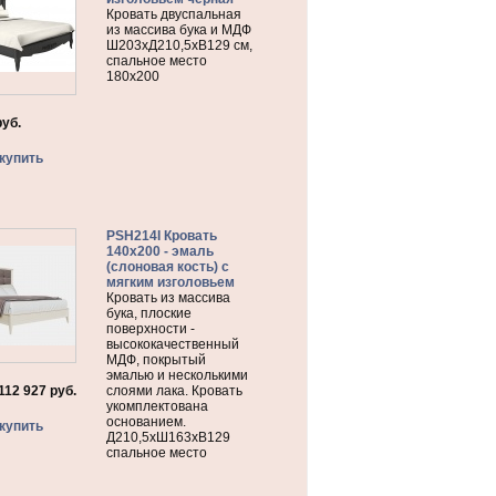
Кровать двуспальная
из массива бука и МДФ
Ш203хД210,5хВ129 см,
спальное место
180х200
руб.
купить
PSH214I Кровать
140х200 - эмаль
(слоновая кость) с
мягким изголовьем
Кровать из массива
бука, плоские
поверхности -
высококачественный
МДФ, покрытый
эмалью и несколькими
112 927
руб.
слоями лака. Кровать
укомплектована
основанием.
купить
Д210,5хШ163хВ129
спальное место