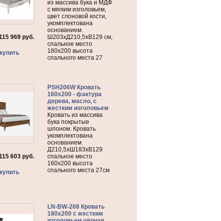
из массива бука и МДФ
с мягким изголовьем,
цвет слоновой кости,
укомплектована
основанием.
115 969
руб.
Ш203хД210,5хВ129 см,
спальное место
180х200 высота
купить
спального места 27
PSH206W Кровать
160х200 - фактура
дерева, масло, с
жестким изголовьем
Кровать из массива
бука покрытые
шпоном. Кровать
укомплектована
основанием.
Д210,5хШ183хВ129
115 603
руб.
спальное место
160х200 высота
спального места 27см
купить
LN-BW-208 Кровать
180х200 с жестким
изголовьем чёрная