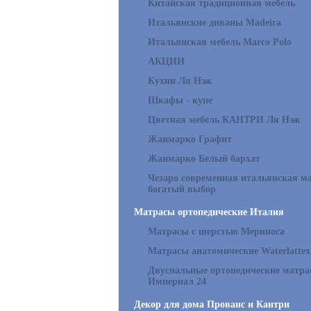
Китайская традиционная мебель
Итальянские диваны Madeira
Итальянская мебель Marco Polo
АКЦИИ
Кухни Ля Нэж
Шкафы - купе
Цветная мебель КАНТРИ Ля Нэж
Жанмарко Графит
Жанмарко Белый бархат
Чезаро современная итальянская ма
богатый выбор
Матрасы ортопедические Италия
Матрасы с шерстью Мериноса
Матрасы анатомические Waterlattex
Двуспальные ортопедические матр
Империал 24
Декор для дома Прованс и Кантри