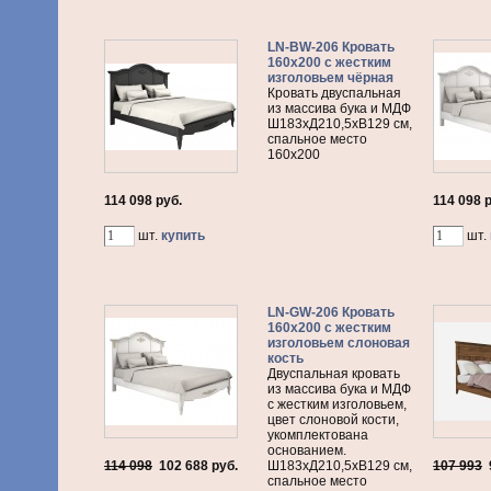
LN-BW-206 Кровать
160х200 с жестким
изголовьем чёрная
Кровать двуспальная
из массива бука и МДФ
Ш183хД210,5хВ129 см,
спальное место
160х200
114 098 руб.
114 098 
шт.
купить
шт.
LN-GW-206 Кровать
160х200 с жестким
изголовьем слоновая
кость
Двуспальная кровать
из массива бука и МДФ
с жестким изголовьем,
цвет слоновой кости,
укомплектована
основанием.
114 098
102 688
руб.
Ш183хД210,5хВ129 см,
107 993
спальное место