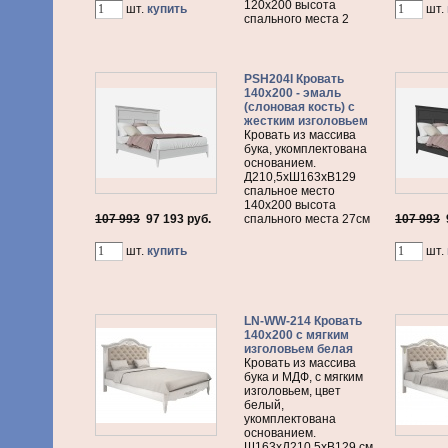
120х200 высота
шт.
купить
шт.
спального места 2
PSH204I Кровать
140х200 - эмаль
(слоновая кость) с
жестким изголовьем
Кровать из массива
бука, укомплектована
основанием.
Д210,5хШ163хВ129
спальное место
140х200 высота
107 993
97 193
руб.
спального места 27см
107 993
шт.
купить
шт.
LN-WW-214 Кровать
140х200 с мягким
изголовьем белая
Кровать из массива
бука и МДФ, с мягким
изголовьем, цвет
белый,
укомплектована
основанием.
Ш163хД210,5хВ129 см,