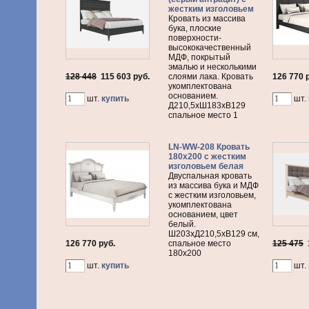
жестким изголовьем
Кровать из массива
бука, плоские
поверхности-
высококачественный
МДФ, покрытый
эмалью и несколькими
128 448
115 603
руб.
слоями лака. Кровать
126 770 
укомплектована
основанием.
шт.
купить
шт.
Д210,5хШ183хВ129
спальное место 1
LN-WW-208 Кровать
180х200 с жестким
изголовьем белая
Двуспальная кровать
из массива бука и МДФ
с жестким изголовьем,
укомплектована
основанием, цвет
белый.
Ш203хД210,5хВ129 см,
126 770 руб.
спальное место
125 475
180х200
шт.
купить
шт.