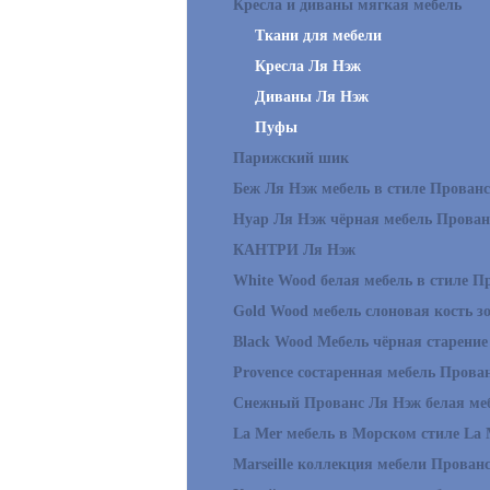
Кресла и диваны мягкая мебель
Ткани для мебели
Кресла Ля Нэж
Диваны Ля Нэж
Пуфы
Парижский шик
Беж Ля Нэж мебель в стиле Прованс
Нуар Ля Нэж чёрная мебель Прован
КАНТРИ Ля Нэж
White Wood белая мебель в стиле П
Gold Wood мебель слоновая кость з
Black Wood Мебель чёрная старение
Provence состаренная мебель Прова
Снежный Прованс Ля Нэж белая ме
La Mer мебель в Морском стиле La 
Marseille коллекция мебели Прован