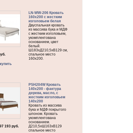
LN-WW-206 Кровать
160х200 с жестким
изголовьем белая
Двуспальная кровать
из массива бука и МДФ
с жестким изголовьем,
укомплектована
основанием, цвет
белый.
Ш183хД210,5хВ129 см,
руб.
спальное место
160х200.
купить
PSH204W Кровать
140х200 - фактура
дерева, масло, с
жестким изголовьем
140х200
Кровать из массива
бука и МДФ покрытого
шпоном. Кровать
укомплектована
основанием.
97 193
руб.
Д210,5хШ163хВ129
спальное место