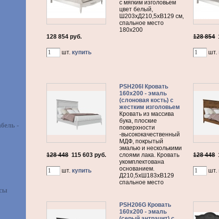
с мягким изголовьем
цвет белый,
Ш203хД210,5хВ129 см,
спальное место
180х200
128 854 руб.
128 854
шт.
купить
шт.
PSH206I Кровать
160х200 - эмаль
(слоновая кость) с
жестким изголовьем
Кровать из массива
бука, плоские
бель -
поверхности
-высококачественный
МДФ, покрытый
эмалью и несколькими
128 448
115 603
руб.
слоями лака. Кровать
128 448
укомплектована
основанием.
шт.
купить
шт.
Д210,5хШ183хВ129
спальное место
асы
PSH206G Кровать
160х200 - эмаль
(серый антрацит) с