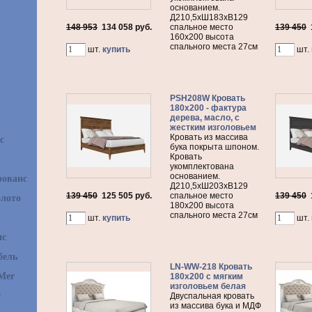
основанием.
Д210,5хШ183хВ129
148 953
134 058
руб.
спальное место
139 450
160х200 высота
спального места 27см
шт.
купить
шт.
PSH208W Кровать
180х200 - фактура
дерева, масло, с
жестким изголовьем
Кровать из массива
с
бука покрыта шпоном.
Кровать
укомплектована
основанием.
рованс
Д210,5хШ203хВ129
139 450
125 505
руб.
спальное место
139 450
олото
180х200 высота
спального места 27см
шт.
купить
шт.
нс
бель
LN-WW-218 Кровать
Mer
180х200 с мягким
изголовьем белая
с
Двуспальная кровать
из массива бука и МДФ