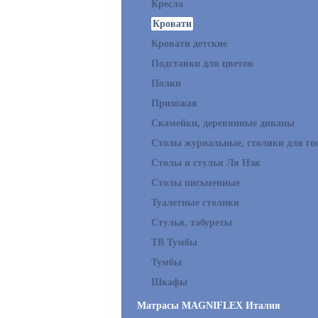
Кресла
Кровати
Кровати детские
Подставки для цветов
Полки
Прихожая
Скамейки, деревянные диваны
Столы журнальные, столики для го
Столы и стулья Ля Нэж
Столы письменные
Туалетные столики
Стулья, табуреты
ТВ Тумбы
Тумбы
Шкафы
Матрасы MAGNIFLEX Италия