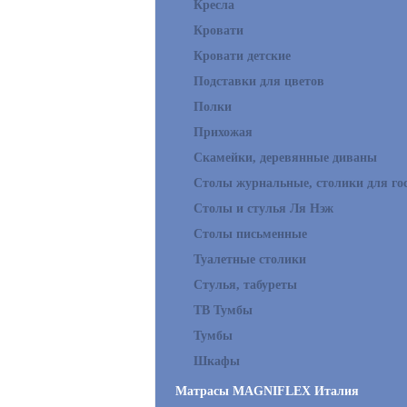
Кресла
Кровати
Кровати детские
Подставки для цветов
Полки
Прихожая
Скамейки, деревянные диваны
Столы журнальные, столики для го
Столы и стулья Ля Нэж
Столы письменные
Туалетные столики
Стулья, табуреты
ТВ Тумбы
Тумбы
Шкафы
Матрасы MAGNIFLEX Италия