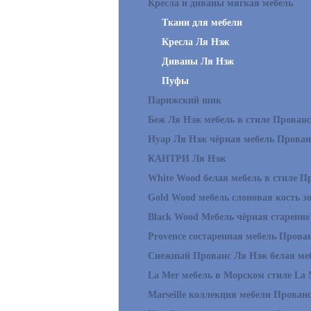
Кресла и диваны мягкая мебель
Ткани для мебели
Кресла Ля Нэж
Диваны Ля Нэж
Пуфы
Парижский шик
Беж Ля Нэж мебель в стиле Прованс
Нуар Ля Нэж чёрная мебель Прован
КАНТРИ Ля Нэж
White Wood белая мебель в стиле П
Gold Wood мебель слоновая кость з
Black Wood Мебель чёрная старение
Provence состаренная мебель Прова
Снежный Прованс Ля Нэж белая ме
La Mer мебель в Морском стиле La 
Marseille коллекция мебели Прован