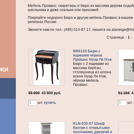
Мебель Прованс: секретеры и бюро из массива дерева подой
школьника и даже спальни или прихожей.
Покупайте недорого Бюро и другую мебель Прованс в нашем 
регионах России.
Звоните нам по тел.: (495) 514-87-17, пишите на alaneige@mai
Страница: -
1
-
NR9120 Бюро с
ящиками чёрное
Прованс Нуар Ля Нэж
Бюро с 2 ящиками из
массива берёзы,
АЖИ
столешница из шпона
ясеня Нуар Ля Нэж,
чёрная мебель
Прованс
55 000
43 800
руб.
51 184
4
шт.
купить
шт.
KLN-035-07 Шкаф
Кантри с открытыми
полочками, дверкой и