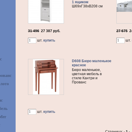
1 ящиком
Ш69хГ38хВ208 см
31 496
27 387
руб.
27 675
2
шт.
купить
шт.
с
D608 Бюро маленькое
красное
Бюро маленькое,
цветная мебель в
рованс
стиле Кантри и
Прованс
олото
нс
бель
шт.
купить
Mer
с
Страница: -
1
-