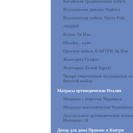
Китайская традиционная мебель
Итальянские диваны Madeira
Итальянская мебель Marco Polo
АКЦИИ
Кухни Ля Нэж
Шкафы - купе
Цветная мебель КАНТРИ Ля Нэж
Жанмарко Графит
Жанмарко Белый бархат
Чезаро современная итальянская ма
богатый выбор
Матрасы ортопедические Италия
Матрасы с шерстью Мериноса
Матрасы анатомические Waterlattex
Двуспальные ортопедические матр
Империал 24
Декор для дома Прованс и Кантри