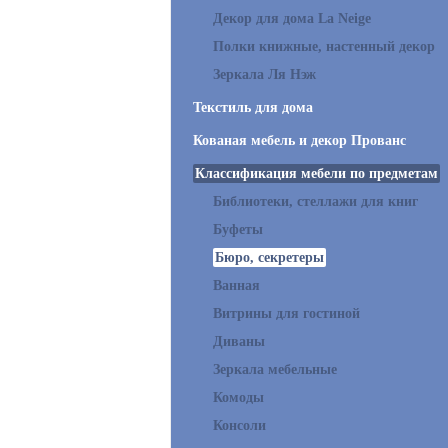
Декор для дома La Neige
Полки книжные, настенный декор
Зеркала Ля Нэж
Текстиль для дома
Кованая мебель и декор Прованс
Классификация мебели по предметам
Библиотеки, стеллажи для книг
Буфеты
Бюро, секретеры
Ванная
Витрины для гостиной
Диваны
Зеркала мебельные
Комоды
Консоли