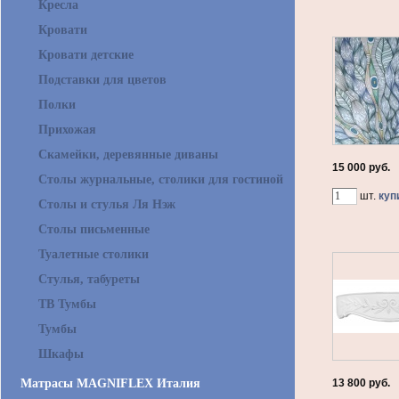
Кресла
Кровати
Кровати детские
Подставки для цветов
Полки
Прихожая
Скамейки, деревянные диваны
15 000 руб.
Столы журнальные, столики для гостиной
шт.
куп
Столы и стулья Ля Нэж
Столы письменные
Туалетные столики
Стулья, табуреты
ТВ Тумбы
Тумбы
Шкафы
Матрасы MAGNIFLEX Италия
13 800 руб.