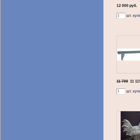
12 000 руб.
шт.
куп
11 700
11 11
шт.
куп