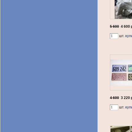
5 600
4 600
р
шт.
куп
4 600
3 220
р
шт.
куп