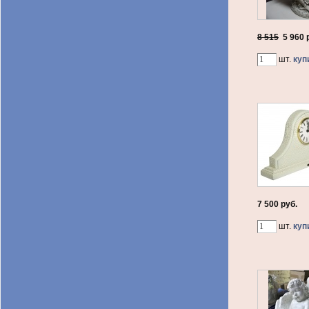
8 515
5 960
р
шт.
куп
7 500 руб.
шт.
куп