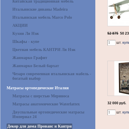
Китайская традиционная мебель
Итальянские диваны Madeira
Итальянская мебель Marco Polo
АКЦИИ
Кухни Ля Нэж
52 875
50 2
Шкафы - купе
шт.
куп
Цветная мебель КАНТРИ Ля Нэж
Жанмарко Графит
Жанмарко Белый бархат
Чезаро современная итальянская мабель -
богатый выбор
Матрасы ортопедические Италия
Матрасы с шерстью Мериноса
32 000 руб.
Матрасы анатомические Waterlattex
Двуспальные ортопедические матрасы
шт.
куп
Империал 24
Декор для дома Прованс и Кантри