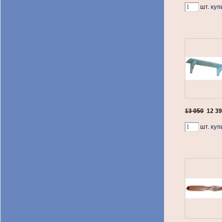
шт.
куп
13 050
12 3
шт.
куп