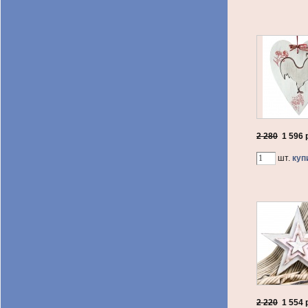
2 280
1 596
р
шт.
куп
2 220
1 554
р