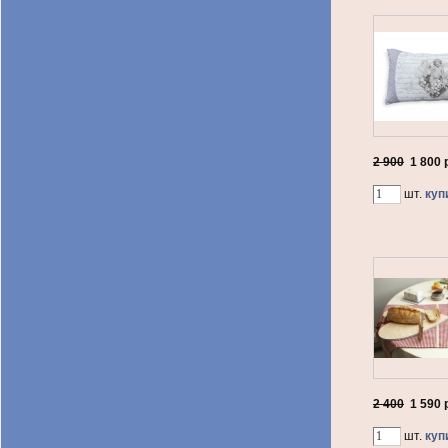
2 900
1 800
р
шт.
куп
2 400
1 590
р
шт.
куп