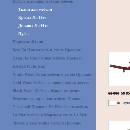
Кресла и диваны мягкая мебель
Ткани для мебели
Кресла Ля Нэж
Диваны Ля Нэж
Пуфы
Парижский шик
Беж Ля Нэж мебель в стиле Прованс
Нуар Ля Нэж чёрная мебель Прованс
КАНТРИ Ля Нэж
White Wood белая мебель в стиле Прованс
Gold Wood мебель слоновая кость золото
Black Wood Мебель чёрная старение
63 000
59 8
Provence состаренная мебель Прованс
шт.
куп
Снежный Прованс Ля Нэж белая мебель
La Mer мебель в Морском стиле La Mer
Marseille коллекция мебели Прованс