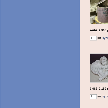
4 150
2 905
р
шт.
куп
3 085
2 159
р
шт.
куп