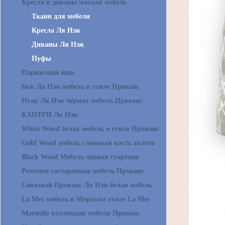
Кресла и диваны мягкая мебель
Ткани для мебели
Кресла Ля Нэж
Диваны Ля Нэж
Пуфы
Парижский шик
Беж Ля Нэж мебель в стиле Прованс
Нуар Ля Нэж чёрная мебель Прованс
КАНТРИ Ля Нэж
White Wood белая мебель в стиле Прованс
Gold Wood мебель слоновая кость золото
Black Wood Мебель чёрная старение
Provence состаренная мебель Прованс
Снежный Прованс Ля Нэж белая мебель
La Mer мебель в Морском стиле La Mer
Marseille коллекция мебели Прованс