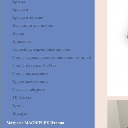
Кресла
Кровати
Кровати детские
Подставки для цветов
Полки
Прихожая
Скамейки, деревянные диваны
Столы журнальные, столики для гостиной
Столы и стулья Ля Нэж
Столы письменные
Туалетные столики
Стулья, табуреты
ТВ Тумбы
Тумбы
Шкафы
Матрасы MAGNIFLEX Италия