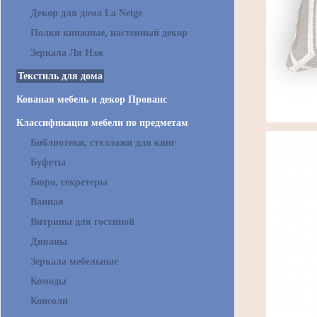
Декор для дома La Neige
Полки книжные, настенный декор
Зеркала Ля Нэж
Текстиль для дома
Кованая мебель и декор Прованс
Классификация мебели по предметам
Библиотеки, стеллажи для книг
Буфеты
Бюро, секретеры
Ванная
Витрины для гостиной
Диваны
Зеркала мебельные
Комоды
Консоли