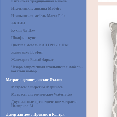
Китайская традиционная мебель
Итальянские диваны Madeira
Итальянская мебель Marco Polo
АКЦИИ
Кухни Ля Нэж
Шкафы - купе
Цветная мебель КАНТРИ Ля Нэж
Жанмарко Графит
Жанмарко Белый бархат
Чезаро современная итальянская мабель -
богатый выбор
Матрасы ортопедические Италия
Матрасы с шерстью Мериноса
Матрасы анатомические Waterlattex
Двуспальные ортопедические матрасы
Империал 24
Декор для дома Прованс и Кантри