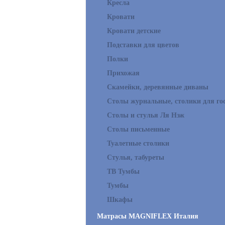
Кресла
Кровати
Кровати детские
Подставки для цветов
Полки
Прихожая
Скамейки, деревянные диваны
Столы журнальные, столики для го
Столы и стулья Ля Нэж
Столы письменные
Туалетные столики
Стулья, табуреты
ТВ Тумбы
Тумбы
Шкафы
Матрасы MAGNIFLEX Италия