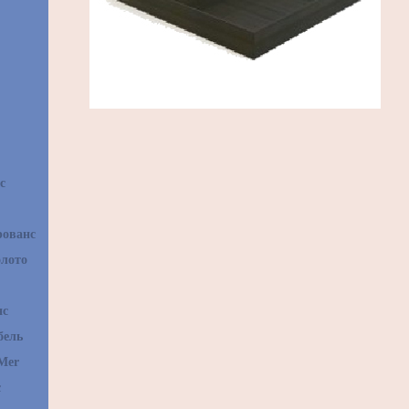
с
рованс
олото
нс
бель
Mer
с