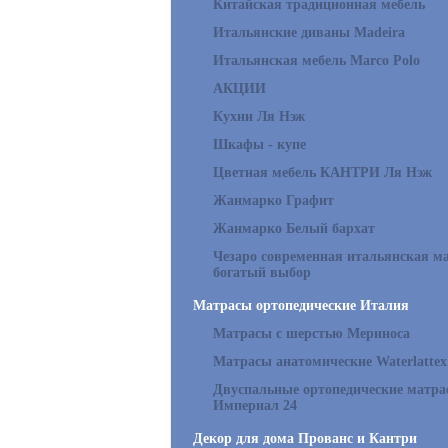
Китайская традиционная мебель
Итальянские диваны Madeira
Итальянская мебель Marco Polo
АКЦИИ
Кухни Ля Нэж
Шкафы - купе
Цветная мебель КАНТРИ Ля Нэж
Жанмарко Графит
Жанмарко Белый бархат
Чезаро современная итальянская ма
богатый выбор
Матрасы ортопедические Италия
Матрасы с шерстью Мериноса
Матрасы анатомические Waterlattex
Двуспальные ортопедические матр
Империал 24
Декор для дома Прованс и Кантри