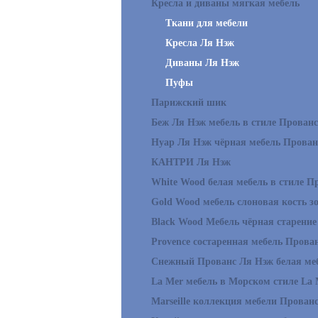
Кресла и диваны мягкая мебель
Ткани для мебели
Кресла Ля Нэж
Диваны Ля Нэж
Пуфы
Парижский шик
Беж Ля Нэж мебель в стиле Прованс
Нуар Ля Нэж чёрная мебель Прован
КАНТРИ Ля Нэж
White Wood белая мебель в стиле П
Gold Wood мебель слоновая кость з
Black Wood Мебель чёрная старение
Provence состаренная мебель Прова
Снежный Прованс Ля Нэж белая ме
La Mer мебель в Морском стиле La 
Marseille коллекция мебели Прован